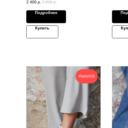
2 400
р.
5 800
р.
Подробнее
По
Купить
Куп
#Sale2026