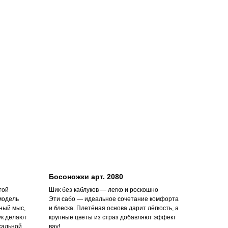
Босоножки арт. 2080
той
Шик без каблуков — легко и роскошно
модель
Эти сабо — идеальное сочетание комфорта
ный мыс,
и блеска. Плетёная основа дарит лёгкость, а
ук делают
крупные цветы из страз добавляют эффект
рсальной
вау!