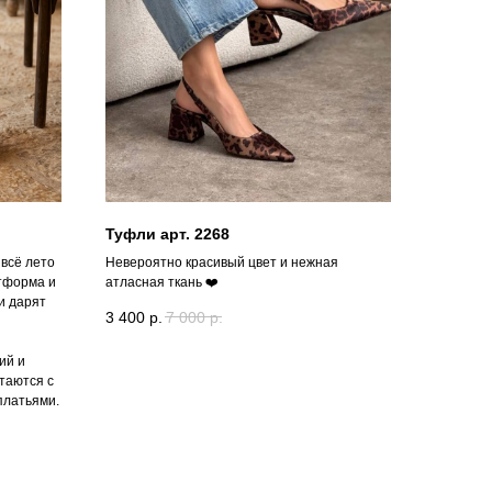
Туфли арт. 2268
 всё лето
Невероятно красивый цвет и нежная
тформа и
атласная ткань ❤️
и дарят
3 400
р.
7 000
р.
ий и
етаются с
платьями.