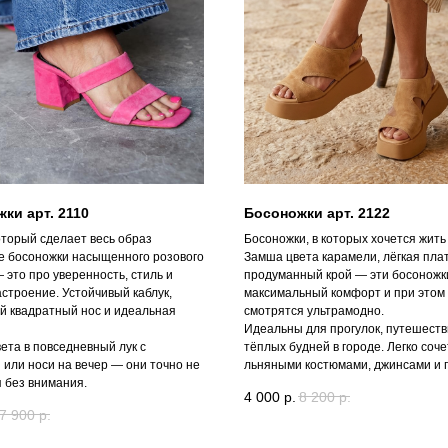
ки арт. 2110
Босоножки арт. 2122
оторый сделает весь образ
Босоножки, в которых хочется жить
 босоножки насыщенного розового
Замша цвета карамели, лёгкая пла
 это про уверенность, стиль и
продуманный крой — эти босоножк
строение. Устойчивый каблук,
максимальный комфорт и при этом
й квадратный нос и идеальная
смотрятся ультрамодно.
Идеальны для прогулок, путешеств
ета в повседневный лук с
тёплых будней в городе. Легко соч
 или носи на вечер — они точно не
льняными костюмами, джинсами и 
 без внимания.
4 000
р.
8 200
р.
7 900
р.