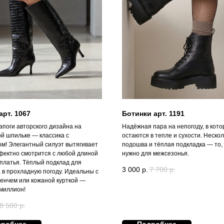
арт. 1067
Ботинки арт. 1191
апоги авторского дизайна на
Надёжная пара на непогоду, в кото
ой шпильке — классика с
остаются в тепле и сухости. Неско
ом! Элегантный силуэт вытягивает
подошва и тёплая подкладка — то,
ффектно смотрится с любой длиной
нужно для межсезонья.
 платья. Тёплый подклад для
3 000
р.
7 700
р.
 в прохладную погоду. Идеальны с
ренчем или кожаной курткой —
 миллион!
8 500
р.
дробнее
Подробнее