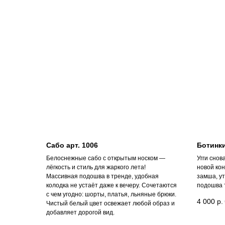
Сабо арт. 1006
Ботинки
Белоснежные сабо с открытым носком —
Угги снов
лёгкость и стиль для жаркого лета!
новой ко
Массивная подошва в тренде, удобная
замша, у
колодка не устаёт даже к вечеру. Сочетаются
подошва 
с чем угодно: шорты, платья, льняные брюки.
4 000
р.
Чистый белый цвет освежает любой образ и
добавляет дорогой вид.