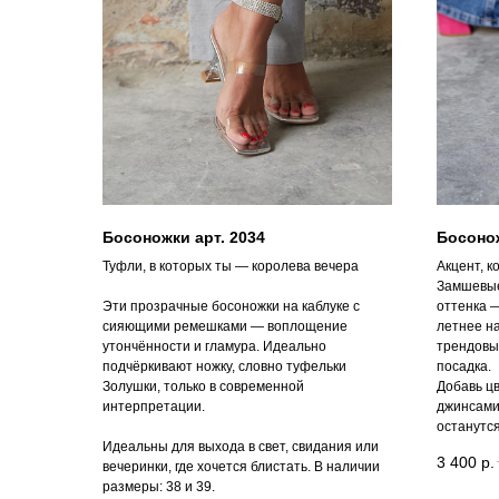
Босоножки арт. 2034
Босонож
Туфли, в которых ты — королева вечера
Акцент, к
Замшевые
Эти прозрачные босоножки на каблуке с
оттенка —
сияющими ремешками — воплощение
летнее на
утончённости и гламура. Идеально
трендовы
подчёркивают ножку, словно туфельки
посадка.
Золушки, только в современной
Добавь цв
интерпретации.
джинсами
останутся
Идеальны для выхода в свет, свидания или
3 400
р.
вечеринки, где хочется блистать. В наличии
размеры: 38 и 39.