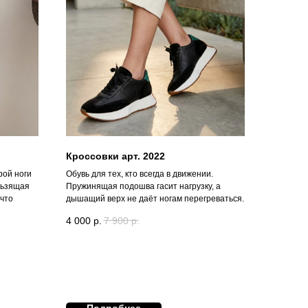
Кроссовки арт. 2022
рой ноги
Обувь для тех, кто всегда в движении.
льзящая
Пружинящая подошва гасит нагрузку, а
 что
дышащий верх не даёт ногам перегреваться.
4 000
р.
7 900
р.
Подробнее