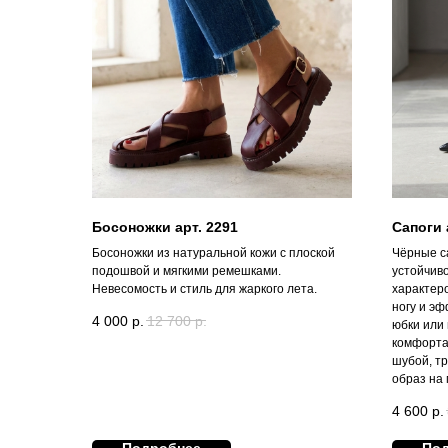
Босоножки арт. 2291
Сапоги 
Босоножки из натуральной кожи с плоской
Чёрные с
подошвой и мягкими ремешками.
устойчив
Невесомость и стиль для жаркого лета.
характер
ногу и э
4 000
р.
12 700
р.
юбки или
комфорта
шубой, т
образ на
4 600
р.
Подробнее
По