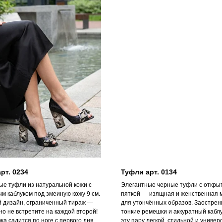
рт. 0234
Туфли арт. 0134
ые туфли из натуральной кожи с
Элегантные черные туфли с откры
м каблуком под змеиную кожу 9 см.
пяткой — изящная и женственная 
й дизайн, ограниченный тираж —
для утончённых образов. Заострен
но не встретите на каждой второй!
тонкие ремешки и аккуратный кабл
жа садится по ноге с первого дня.
эту пару легкой, стильной и униве