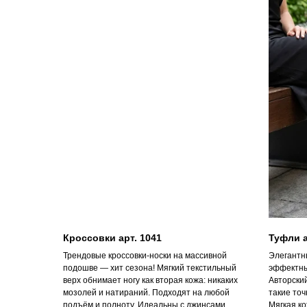
Кроссовки арт. 1041
Туфли а
Трендовые кроссовки-носки на массивной
Элегантн
подошве — хит сезона! Мягкий текстильный
эффектны
верх обнимает ногу как вторая кожа: никаких
Авторски
мозолей и натираний. Подходят на любой
такие точ
подъём и полноту. Идеальны с джинсами,
Мягкая ко