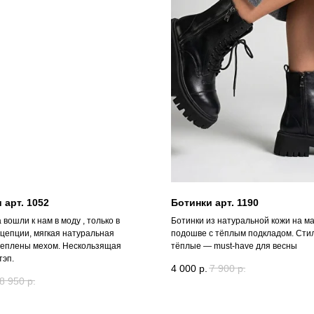
 арт. 1052
Ботинки арт. 1190
а вошли к нам в моду , только в
Ботинки из натуральной кожи на м
нцепции, мягкая натуральная
подошве с тёплым подкладом. Сти
теплены мехом. Нескользящая
тёплые — must-have для весны
тэп.
4 000
р.
7 900
р.
8 950
р.