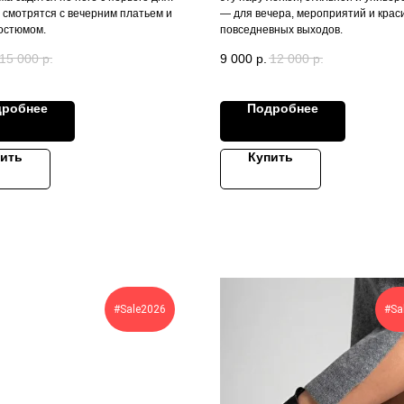
 смотрятся с вечерним платьем и
— для вечера, мероприятий и крас
костюмом.
повседневных выходов.
15 000
р.
9 000
р.
12 000
р.
дробнее
Подробнее
ить
Купить
#Sale2026
#Sa