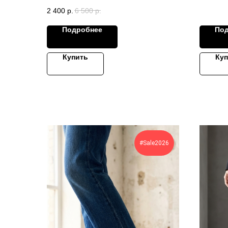
2 400
р.
6 500
р.
Подробнее
По
Купить
Куп
#Sale2026