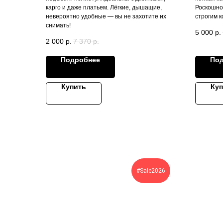
карго и даже платьем. Лёгкие, дышащие,
Роскошно
невероятно удобные — вы не захотите их
строгим 
снимать!
5 000
р.
2 000
р.
7 370
р.
Подробнее
По
Купить
Куп
#Sale2026