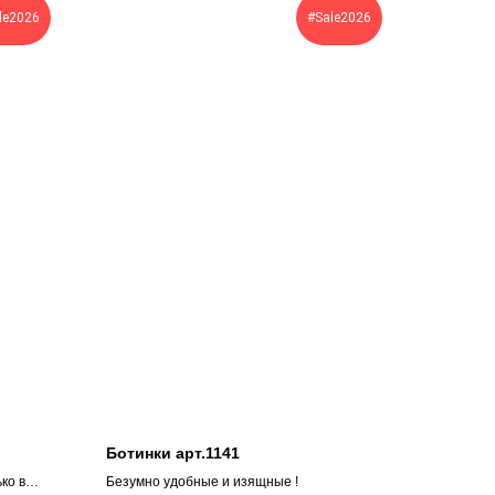
le2026
#Sale2026
Ботинки арт.1141
ько в
Безумно удобные и изящные !