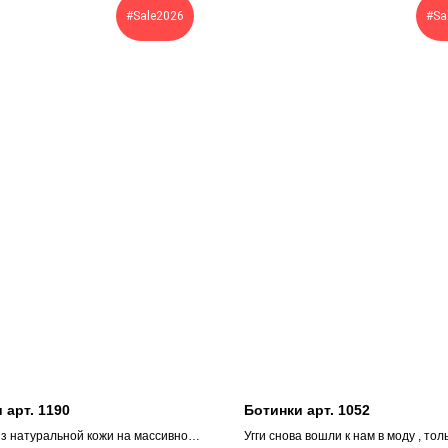
#Sale2026
#Sa
 арт. 1190
Ботинки арт. 1052
из натуральной кожи на массивной
Угги снова вошли к нам в моду , тол